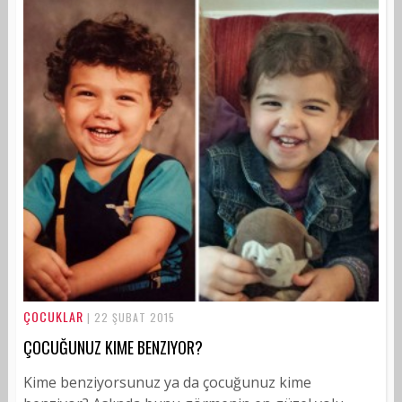
ÇOCUKLAR
| 22 ŞUBAT 2015
ÇOCUĞUNUZ KIME BENZIYOR?
Kime benziyorsunuz ya da çocuğunuz kime