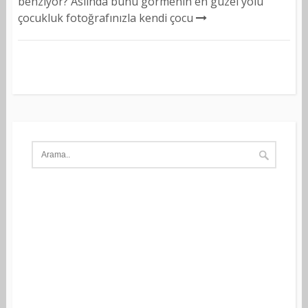
benziyor? Aslında bunu görmenin en güzel yolu
çocukluk fotoğrafınızla kendi çocu