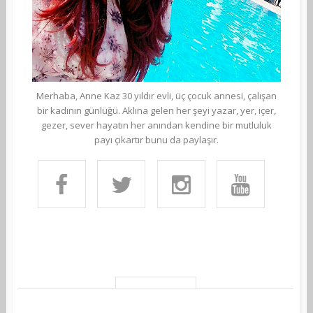
Merhaba, Anne Kaz 30 yıldır evli, üç çocuk annesi, çalışan
bir kadının günlüğü. Aklına gelen her şeyi yazar, yer, içer,
gezer, sever hayatın her anından kendine bir mutluluk
payı çıkartır bunu da paylaşır.