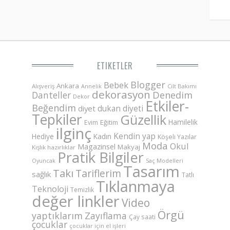
ETIKETLER
Blogger
Bebek
Ankara
Alışveriş
Annelik
Cilt Bakımı
dekorasyon
Danteller
Denedim
Dekor
Etkiler-
Beğendim
dukan diyeti
diyet
Tepkiler
Güzellik
Hamilelik
Eğitim
Evim
ilginç
Kendin yap
Hediye
Kadın
Köşeli Yazılar
Moda
Okul
Magazinsel
Makyaj
Kışlık hazırlıklar
Pratik Bilgiler
Saç Modelleri
Oyuncak
Tasarım
Takı
Tariflerim
sağlık
Tatlı
Tıklanmaya
Teknoloji
Temizlik
değer linkler
Video
Örgü
yaptıklarım
Zayıflama
Çay saati
çocuklar
çocuklar için el işleri