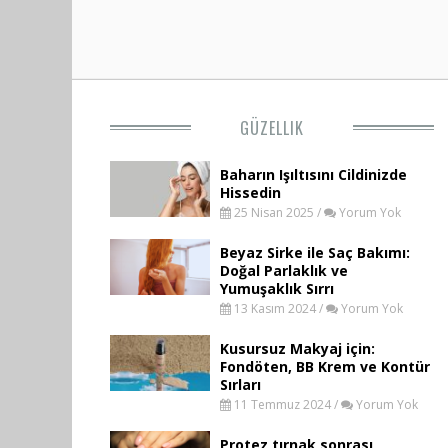
GÜZELLIK
Baharın Işıltısını Cildinizde
Hissedin
25 Nisan 2025 /
Yorum Yok
Beyaz Sirke ile Saç Bakımı:
Doğal Parlaklık ve
Yumuşaklık Sırrı
13 Kasım 2024 /
Yorum Yok
Kusursuz Makyaj için:
Fondöten, BB Krem ve Kontür
Sırları
11 Temmuz 2024 /
Yorum Yok
Protez tırnak sonrası