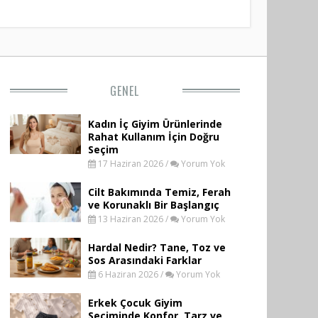
GENEL
Kadın İç Giyim Ürünlerinde
Rahat Kullanım İçin Doğru
Seçim
17 Haziran 2026 /
Yorum Yok
Cilt Bakımında Temiz, Ferah
ve Korunaklı Bir Başlangıç
13 Haziran 2026 /
Yorum Yok
Hardal Nedir? Tane, Toz ve
Sos Arasındaki Farklar
6 Haziran 2026 /
Yorum Yok
Erkek Çocuk Giyim
Seçiminde Konfor, Tarz ve