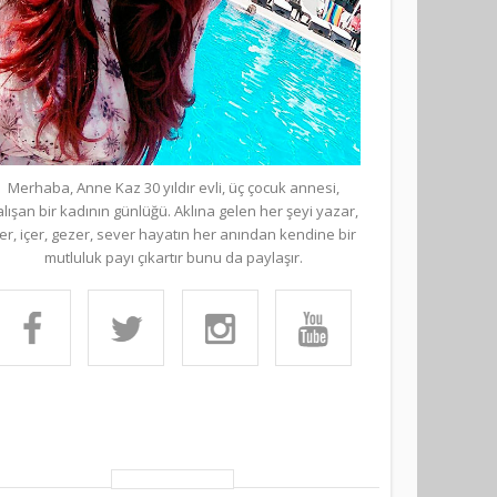
Merhaba, Anne Kaz 30 yıldır evli, üç çocuk annesi,
alışan bir kadının günlüğü. Aklına gelen her şeyi yazar,
er, içer, gezer, sever hayatın her anından kendine bir
mutluluk payı çıkartır bunu da paylaşır.