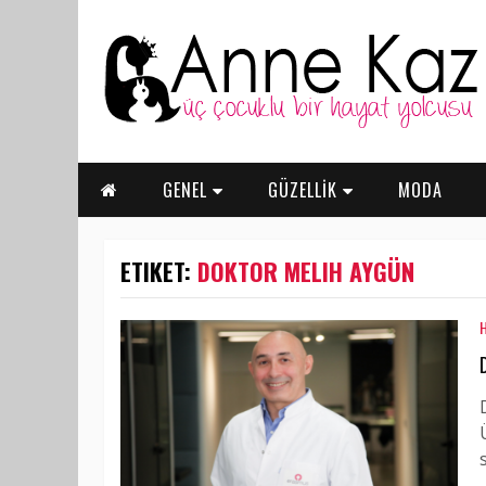
GENEL
GÜZELLİK
MODA
ETIKET:
DOKTOR MELIH AYGÜN