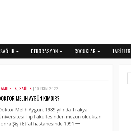
SAĞLIK
DEKORASYON
ÇOCUKLAR
TARİFLE
HAMILELIK
SAĞLIK
,
| 10 EKIM 2022
DOKTOR MELIH AYGÜN KIMDIR?
Doktor Melih Aygün, 1989 yılında Trakya
Üniversitesi Tıp Fakültesinden mezun olduktan
sonra Şişli Etfal hastanesinde 1991