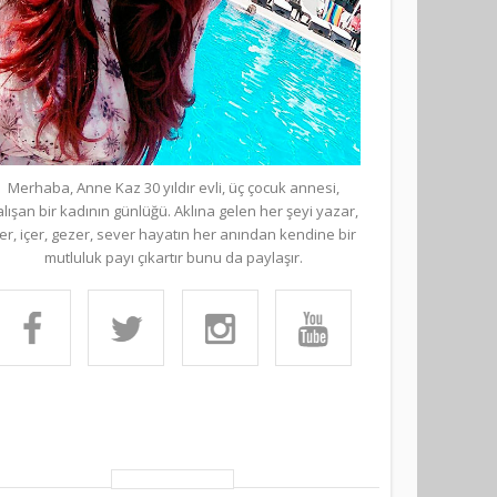
Merhaba, Anne Kaz 30 yıldır evli, üç çocuk annesi,
alışan bir kadının günlüğü. Aklına gelen her şeyi yazar,
er, içer, gezer, sever hayatın her anından kendine bir
mutluluk payı çıkartır bunu da paylaşır.