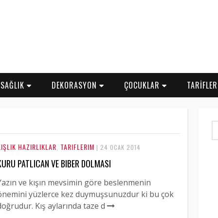
SAĞLIK
DEKORASYON
ÇOCUKLAR
TARİFLE
KIŞLIK HAZIRLIKLAR
TARIFLERIM
,
| 24 OCAK 2014
KURU PATLICAN VE BIBER DOLMASI
Yazın ve kışın mevsimin göre beslenmenin
önemini yüzlerce kez duymuşsunuzdur ki bu çok
doğrudur. Kış aylarında taze d