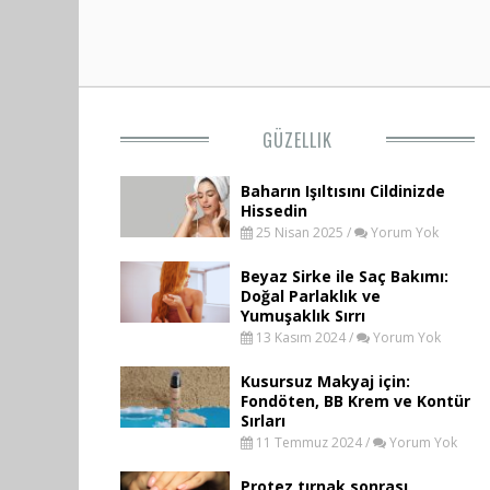
GÜZELLIK
Baharın Işıltısını Cildinizde
Hissedin
25 Nisan 2025 /
Yorum Yok
Beyaz Sirke ile Saç Bakımı:
Doğal Parlaklık ve
Yumuşaklık Sırrı
13 Kasım 2024 /
Yorum Yok
Kusursuz Makyaj için:
Fondöten, BB Krem ve Kontür
Sırları
11 Temmuz 2024 /
Yorum Yok
Protez tırnak sonrası