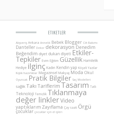
ETIKETLER
Blogger
Bebek
Ankara
Alışveriş
Annelik
Cilt Bakımı
dekorasyon
Danteller
Denedim
Dekor
Etkiler-
Beğendim
dukan diyeti
diyet
Tepkiler
Güzellik
Hamilelik
Eğitim
Evim
ilginç
Kendin yap
Hediye
Kadın
Köşeli Yazılar
Moda
Okul
Magazinsel
Makyaj
Kışlık hazırlıklar
Pratik Bilgiler
Saç Modelleri
Oyuncak
Tasarım
Takı
Tariflerim
sağlık
Tatlı
Tıklanmaya
Teknoloji
Temizlik
değer linkler
Video
Örgü
yaptıklarım
Zayıflama
Çay saati
çocuklar
çocuklar için el işleri