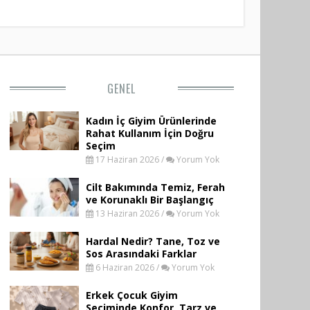
GENEL
Kadın İç Giyim Ürünlerinde
Rahat Kullanım İçin Doğru
Seçim
17 Haziran 2026 /
Yorum Yok
Cilt Bakımında Temiz, Ferah
ve Korunaklı Bir Başlangıç
13 Haziran 2026 /
Yorum Yok
Hardal Nedir? Tane, Toz ve
Sos Arasındaki Farklar
6 Haziran 2026 /
Yorum Yok
Erkek Çocuk Giyim
Seçiminde Konfor, Tarz ve