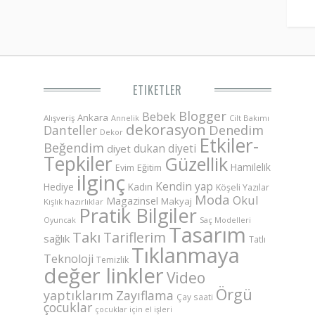
ETIKETLER
Blogger
Bebek
Ankara
Alışveriş
Annelik
Cilt Bakımı
dekorasyon
Danteller
Denedim
Dekor
Etkiler-
Beğendim
dukan diyeti
diyet
Tepkiler
Güzellik
Hamilelik
Eğitim
Evim
ilginç
Kendin yap
Hediye
Kadın
Köşeli Yazılar
Moda
Okul
Magazinsel
Makyaj
Kışlık hazırlıklar
Pratik Bilgiler
Saç Modelleri
Oyuncak
Tasarım
Takı
Tariflerim
sağlık
Tatlı
Tıklanmaya
Teknoloji
Temizlik
değer linkler
Video
Örgü
yaptıklarım
Zayıflama
Çay saati
çocuklar
çocuklar için el işleri