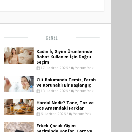
GENEL
Kadın İç Giyim Ürünlerinde
Rahat Kullanım İçin Doğru
Seçim
17 Haziran 2026 /
Yorum Yok
Cilt Bakımında Temiz, Ferah
ve Korunaklı Bir Başlangıç
13 Haziran 2026 /
Yorum Yok
Hardal Nedir? Tane, Toz ve
Sos Arasındaki Farklar
6 Haziran 2026 /
Yorum Yok
Erkek Çocuk Giyim
Seçiminde Konfor, Tarz ve