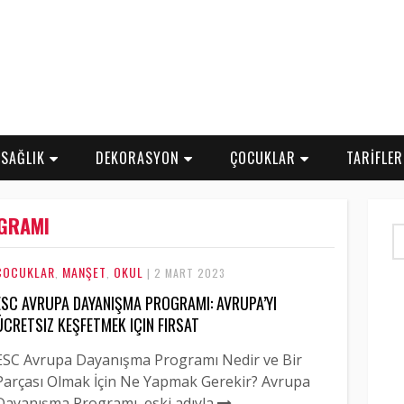
SAĞLIK
DEKORASYON
ÇOCUKLAR
TARİFLE
GRAMI
ÇOCUKLAR
MANŞET
OKUL
,
,
| 2 MART 2023
ESC AVRUPA DAYANIŞMA PROGRAMI: AVRUPA’YI
ÜCRETSIZ KEŞFETMEK IÇIN FIRSAT
ESC Avrupa Dayanışma Programı Nedir ve Bir
Parçası Olmak İçin Ne Yapmak Gerekir? Avrupa
Dayanışma Programı, eski adıyla