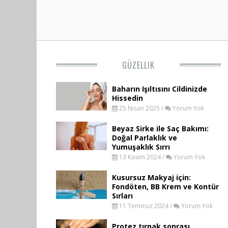
GÜZELLIK
Baharın Işıltısını Cildinizde
Hissedin
25 Nisan 2025 /
Yorum Yok
Beyaz Sirke ile Saç Bakımı:
Doğal Parlaklık ve
Yumuşaklık Sırrı
13 Kasım 2024 /
Yorum Yok
Kusursuz Makyaj için:
Fondöten, BB Krem ve Kontür
Sırları
11 Temmuz 2024 /
Yorum Yok
Protez tırnak sonrası