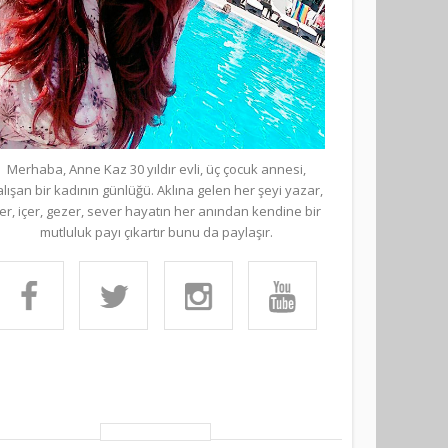
Merhaba, Anne Kaz 30 yıldır evli, üç çocuk annesi,
alışan bir kadının günlüğü. Aklına gelen her şeyi yazar,
er, içer, gezer, sever hayatın her anından kendine bir
mutluluk payı çıkartır bunu da paylaşır.