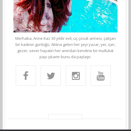
Merhaba, Anne Kaz 30 yıldır evli, üç çocuk annesi, çalışan
bir kadının günlüğü. Aklına gelen her şeyi yazar, yer, içer,
gezer, sever hayatın her anından kendine bir mutluluk
payı çıkartır bunu da paylaşır.