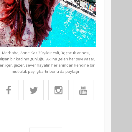
Merhaba, Anne Kaz 30 yıldır evli, üç çocuk annesi,
alışan bir kadının günlüğü. Aklına gelen her şeyi yazar,
er, içer, gezer, sever hayatın her anından kendine bir
mutluluk payı çıkartır bunu da paylaşır.