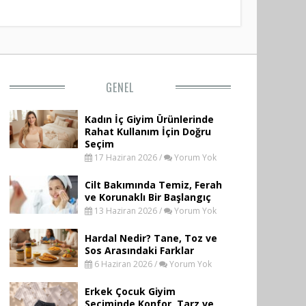
GENEL
Kadın İç Giyim Ürünlerinde
Rahat Kullanım İçin Doğru
Seçim
17 Haziran 2026 /
Yorum Yok
Cilt Bakımında Temiz, Ferah
ve Korunaklı Bir Başlangıç
13 Haziran 2026 /
Yorum Yok
Hardal Nedir? Tane, Toz ve
Sos Arasındaki Farklar
6 Haziran 2026 /
Yorum Yok
Erkek Çocuk Giyim
Seçiminde Konfor, Tarz ve