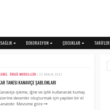
SAĞLIK
DEKORASYON
ÇOCUKLAR
TARİFLE
GENEL
ÖRGÜ MODELLERI
,
| 22 ARALIK 2023
KAR TANESI KANAVIÇE ŞABLONLARI
Kanaviçe işleme, iğne ve iplik kullanarak kumaş
üzerine desenler oluşturmak için yapılan bir el
sanatıdır. Mevsime göre