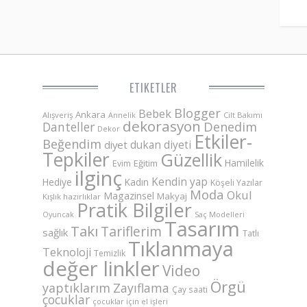
ETIKETLER
Blogger
Bebek
Ankara
Alışveriş
Annelik
Cilt Bakımı
dekorasyon
Danteller
Denedim
Dekor
Etkiler-
Beğendim
dukan diyeti
diyet
Tepkiler
Güzellik
Hamilelik
Eğitim
Evim
ilginç
Kendin yap
Hediye
Kadın
Köşeli Yazılar
Moda
Okul
Magazinsel
Makyaj
Kışlık hazırlıklar
Pratik Bilgiler
Saç Modelleri
Oyuncak
Tasarım
Takı
Tariflerim
sağlık
Tatlı
Tıklanmaya
Teknoloji
Temizlik
değer linkler
Video
Örgü
yaptıklarım
Zayıflama
Çay saati
çocuklar
çocuklar için el işleri