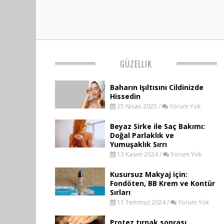
GÜZELLIK
Baharın Işıltısını Cildinizde
Hissedin
25 Nisan 2025 /
Yorum Yok
Beyaz Sirke ile Saç Bakımı:
Doğal Parlaklık ve
Yumuşaklık Sırrı
13 Kasım 2024 /
Yorum Yok
Kusursuz Makyaj için:
Fondöten, BB Krem ve Kontür
Sırları
11 Temmuz 2024 /
Yorum Yok
Protez tırnak sonrası