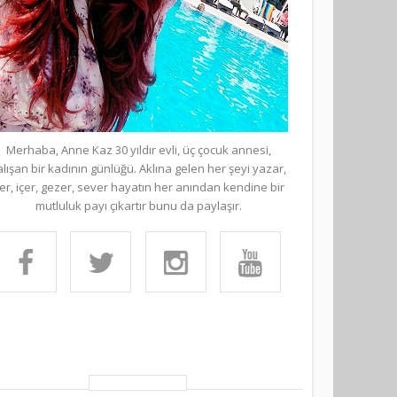
Merhaba, Anne Kaz 30 yıldır evli, üç çocuk annesi,
alışan bir kadının günlüğü. Aklına gelen her şeyi yazar,
er, içer, gezer, sever hayatın her anından kendine bir
mutluluk payı çıkartır bunu da paylaşır.