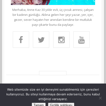
Merhaba, Anne Kaz 30 yıldır evli, üç çocuk annesi, çalışan
bir kadının günlüğü. Aklına gelen her şeyi yazar, yer, içer,
gezer, sever hayatın her anından kendine bir mutluluk
payı çıkartır bunu da paylaşır.
Web sitemizde size en iyi deneyimi sunabilmemiz için çerezleri
kullanıyoruz. Bu siteyi kullanmaya devam ederseniz, bunu kabul
ettiğinizi varsayarız.
©Copyright AnneKaz.com 2007. Her hakkı saklıdır.
Tamam
Gizlilik politikası
Site Haritası