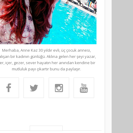
Merhaba, Anne Kaz 30 yıldır evli, üç çocuk annesi,
alışan bir kadının günlüğü. Aklına gelen her şeyi yazar,
er, içer, gezer, sever hayatın her anından kendine bir
mutluluk payı çıkartır bunu da paylaşır.