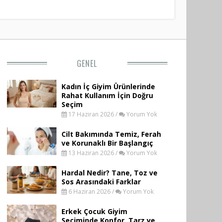
GENEL
Kadın İç Giyim Ürünlerinde
Rahat Kullanım İçin Doğru
Seçim
17 Haziran 2026 /
Yorum Yok
Cilt Bakımında Temiz, Ferah
ve Korunaklı Bir Başlangıç
13 Haziran 2026 /
Yorum Yok
Hardal Nedir? Tane, Toz ve
Sos Arasındaki Farklar
6 Haziran 2026 /
Yorum Yok
Erkek Çocuk Giyim
Seçiminde Konfor, Tarz ve