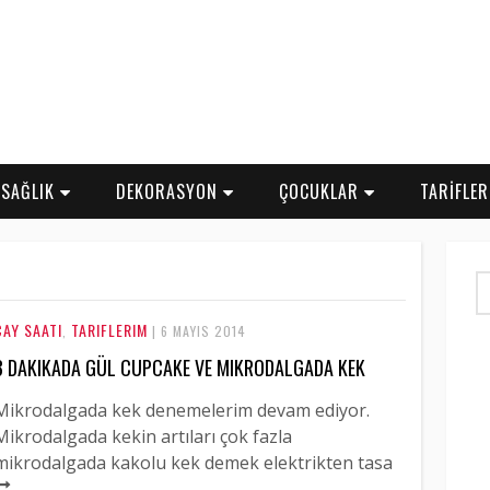
SAĞLIK
DEKORASYON
ÇOCUKLAR
TARİFLE
ÇAY SAATI
TARIFLERIM
,
| 6 MAYIS 2014
3 DAKIKADA GÜL CUPCAKE VE MIKRODALGADA KEK
Mikrodalgada kek denemelerim devam ediyor.
Mikrodalgada kekin artıları çok fazla
mikrodalgada kakolu kek demek elektrikten tasa