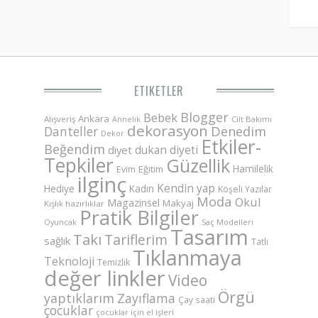
ETIKETLER
Blogger
Bebek
Ankara
Alışveriş
Annelik
Cilt Bakımı
dekorasyon
Danteller
Denedim
Dekor
Etkiler-
Beğendim
dukan diyeti
diyet
Tepkiler
Güzellik
Hamilelik
Eğitim
Evim
ilginç
Kendin yap
Hediye
Kadın
Köşeli Yazılar
Moda
Okul
Magazinsel
Makyaj
Kışlık hazırlıklar
Pratik Bilgiler
Saç Modelleri
Oyuncak
Tasarım
Takı
Tariflerim
sağlık
Tatlı
Tıklanmaya
Teknoloji
Temizlik
değer linkler
Video
Örgü
yaptıklarım
Zayıflama
Çay saati
çocuklar
çocuklar için el işleri