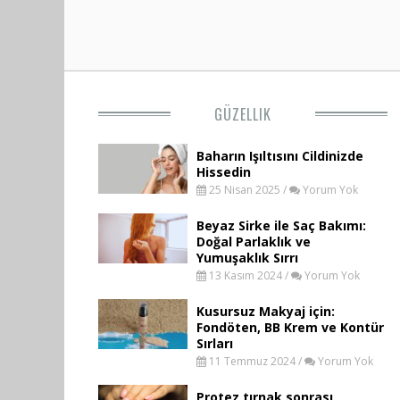
GÜZELLIK
Baharın Işıltısını Cildinizde
Hissedin
25 Nisan 2025 /
Yorum Yok
Beyaz Sirke ile Saç Bakımı:
Doğal Parlaklık ve
Yumuşaklık Sırrı
13 Kasım 2024 /
Yorum Yok
Kusursuz Makyaj için:
Fondöten, BB Krem ve Kontür
Sırları
11 Temmuz 2024 /
Yorum Yok
Protez tırnak sonrası