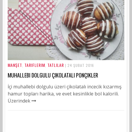
MANŞET
TARIFLERIM
TATLILAR
,
,
| 24 ŞUBAT 2016
MUHALLEBI DOLGULU ÇIKOLATALI PONÇIKLER
İçi muhallebi dolgulu üzeri çikolatalı incecik kızarmış
hamur topları harika, ve evet kesinlikle bol kalorili.
Üzerindek