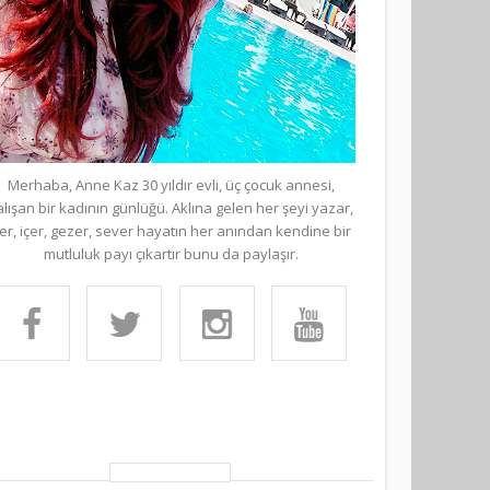
Merhaba, Anne Kaz 30 yıldır evli, üç çocuk annesi,
alışan bir kadının günlüğü. Aklına gelen her şeyi yazar,
er, içer, gezer, sever hayatın her anından kendine bir
mutluluk payı çıkartır bunu da paylaşır.