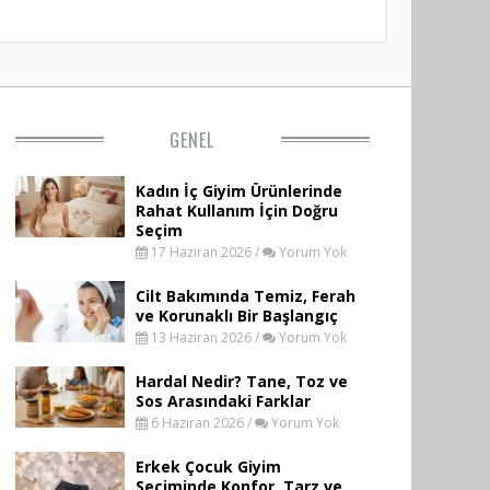
GENEL
Kadın İç Giyim Ürünlerinde
Rahat Kullanım İçin Doğru
Seçim
17 Haziran 2026 /
Yorum Yok
Cilt Bakımında Temiz, Ferah
ve Korunaklı Bir Başlangıç
13 Haziran 2026 /
Yorum Yok
Hardal Nedir? Tane, Toz ve
Sos Arasındaki Farklar
6 Haziran 2026 /
Yorum Yok
Erkek Çocuk Giyim
Seçiminde Konfor, Tarz ve