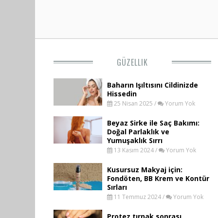
GÜZELLIK
Baharın Işıltısını Cildinizde
Hissedin
25 Nisan 2025 /
Yorum Yok
Beyaz Sirke ile Saç Bakımı:
Doğal Parlaklık ve
Yumuşaklık Sırrı
13 Kasım 2024 /
Yorum Yok
Kusursuz Makyaj için:
Fondöten, BB Krem ve Kontür
Sırları
11 Temmuz 2024 /
Yorum Yok
Protez tırnak sonrası