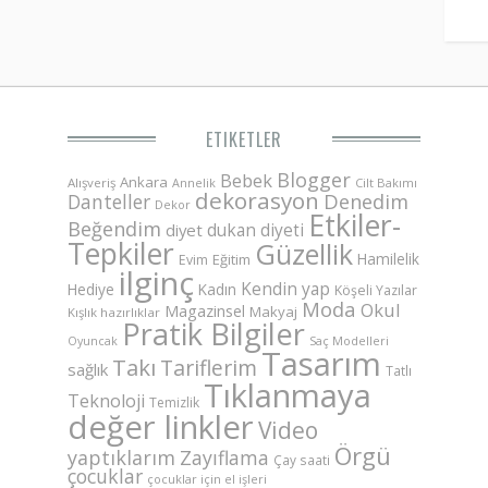
ETIKETLER
Blogger
Bebek
Ankara
Alışveriş
Annelik
Cilt Bakımı
dekorasyon
Danteller
Denedim
Dekor
Etkiler-
Beğendim
dukan diyeti
diyet
Tepkiler
Güzellik
Hamilelik
Eğitim
Evim
ilginç
Kendin yap
Hediye
Kadın
Köşeli Yazılar
Moda
Okul
Magazinsel
Makyaj
Kışlık hazırlıklar
Pratik Bilgiler
Saç Modelleri
Oyuncak
Tasarım
Takı
Tariflerim
sağlık
Tatlı
Tıklanmaya
Teknoloji
Temizlik
değer linkler
Video
Örgü
yaptıklarım
Zayıflama
Çay saati
çocuklar
çocuklar için el işleri