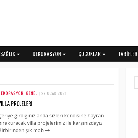
SAĞLIK
DEKORASYON
ÇOCUKLAR
TARİFLE
DEKORASYON
GENEL
,
| 29 OCAK 2021
VILLA PROJELERI
İçeriye girdiğiniz anda sizleri kendisine hayran
bıraktıracak villa projelerimiz ile karşınızdayız.
Birbirinden şık mob