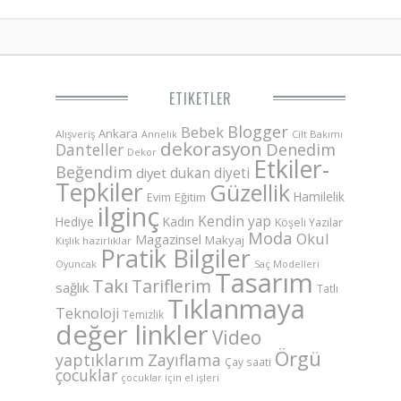
ETIKETLER
Blogger
Bebek
Ankara
Alışveriş
Annelik
Cilt Bakımı
dekorasyon
Danteller
Denedim
Dekor
Etkiler-
Beğendim
dukan diyeti
diyet
Tepkiler
Güzellik
Hamilelik
Eğitim
Evim
ilginç
Kendin yap
Hediye
Kadın
Köşeli Yazılar
Moda
Okul
Magazinsel
Makyaj
Kışlık hazırlıklar
Pratik Bilgiler
Saç Modelleri
Oyuncak
Tasarım
Takı
Tariflerim
sağlık
Tatlı
Tıklanmaya
Teknoloji
Temizlik
değer linkler
Video
Örgü
yaptıklarım
Zayıflama
Çay saati
çocuklar
çocuklar için el işleri