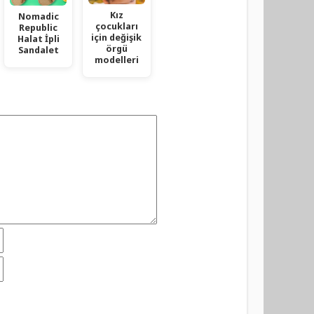
Kız
Nomadic
çocukları
Republic
için değişik
Halat İpli
örgü
Sandalet
modelleri