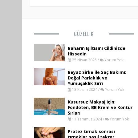
GÜZELLIK
Baharın Işıltısını Cildinizde
Hissedin
25 Nisan 2025 /
Yorum Yok
Beyaz Sirke ile Saç Bakımı:
Doğal Parlaklık ve
Yumuşaklık Sırrı
13 Kasım 2024 /
Yorum Yok
Kusursuz Makyaj için:
Fondöten, BB Krem ve Kontür
Sırları
11 Temmuz 2024 /
Yorum Yok
Protez tırnak sonrası
tırnaklar nasıl tekrar