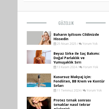
GÜZELLIK
Baharın Işıltısını Cildinizde
Hissedin
25 Nisan 2025 /
Yorum Yok
Beyaz Sirke ile Saç Bakımı:
Doğal Parlaklık ve
Yumuşaklık Sırrı
13 Kasım 2024 /
Yorum Yok
Kusursuz Makyaj için:
Fondöten, BB Krem ve Kontür
Sırları
11 Temmuz 2024 /
Yorum Yok
Protez tırnak sonrası
tırnaklar nasıl tekrar
güçlenir?