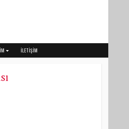
RİM
İLETİŞİM
sı