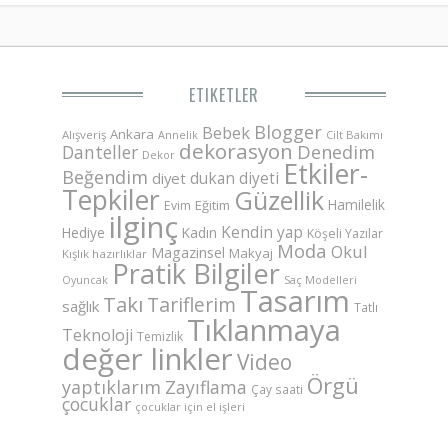
ETIKETLER
Blogger
Bebek
Ankara
Alışveriş
Annelik
Cilt Bakımı
dekorasyon
Danteller
Denedim
Dekor
Etkiler-
Beğendim
dukan diyeti
diyet
Tepkiler
Güzellik
Hamilelik
Eğitim
Evim
ilginç
Kendin yap
Hediye
Kadın
Köşeli Yazılar
Moda
Okul
Magazinsel
Makyaj
Kışlık hazırlıklar
Pratik Bilgiler
Saç Modelleri
Oyuncak
Tasarım
Takı
Tariflerim
sağlık
Tatlı
Tıklanmaya
Teknoloji
Temizlik
değer linkler
Video
Örgü
yaptıklarım
Zayıflama
Çay saati
çocuklar
çocuklar için el işleri