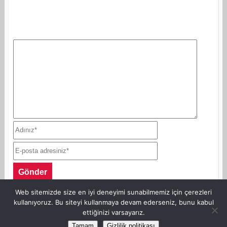
Web sitemizde size en iyi deneyimi sunabilmemiz için çerezleri
kullanıyoruz. Bu siteyi kullanmaya devam ederseniz, bunu kabul
ettiğinizi varsayarız.
©Copyright AnneKaz.com 2007. Her hakkı saklıdır.
Tamam
Gizlilik politikası