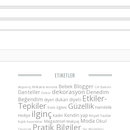
ETIKETLER
Blogger
Bebek
Ankara
Alışveriş
Annelik
Cilt Bakımı
dekorasyon
Danteller
Denedim
Dekor
Etkiler-
Beğendim
dukan diyeti
diyet
Tepkiler
Güzellik
Hamilelik
Eğitim
Evim
ilginç
Kendin yap
Hediye
Kadın
Köşeli Yazılar
Moda
Okul
Magazinsel
Makyaj
Kışlık hazırlıklar
Pratik Bilgiler
Saç Modelleri
Oyuncak