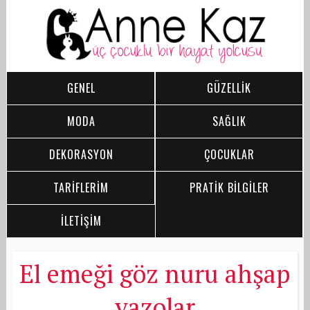
GENEL
GÜZELLİK
MODA
SAĞLIK
DEKORASYON
ÇOCUKLAR
TARİFLERİM
PRATİK BİLGİLER
İLETİŞİM
El emeği göz nuru ahşap
vazolar