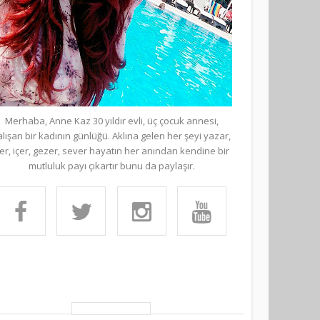
Merhaba, Anne Kaz 30 yıldır evli, üç çocuk annesi,
alışan bir kadının günlüğü. Aklına gelen her şeyi yazar,
er, içer, gezer, sever hayatın her anından kendine bir
mutluluk payı çıkartır bunu da paylaşır.