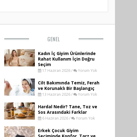
GENEL
Kadın İç Giyim Ürünlerinde
Rahat Kullanım İçin Doğru
Seçim
17 Haziran 2026 /
Yorum Yok
Cilt Bakımında Temiz, Ferah
ve Korunaklı Bir Başlangıç
13 Haziran 2026 /
Yorum Yok
Hardal Nedir? Tane, Toz ve
Sos Arasındaki Farklar
6 Haziran 2026 /
Yorum Yok
Erkek Çocuk Giyim
Seçiminde Konfor, Tarz ve