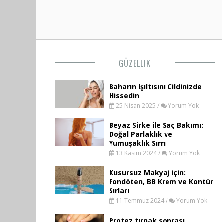
GÜZELLIK
Baharın Işıltısını Cildinizde
Hissedin
25 Nisan 2025 /
Yorum Yok
Beyaz Sirke ile Saç Bakımı:
Doğal Parlaklık ve
Yumuşaklık Sırrı
13 Kasım 2024 /
Yorum Yok
Kusursuz Makyaj için:
Fondöten, BB Krem ve Kontür
Sırları
11 Temmuz 2024 /
Yorum Yok
Protez tırnak sonrası