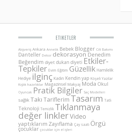
ETIKETLER
Blogger
Bebek
Ankara
Alışveriş
Annelik
Cilt Bakımı
dekorasyon
Danteller
Denedim
Dekor
Etkiler-
Beğendim
dukan diyeti
diyet
Tepkiler
Güzellik
Hamilelik
Eğitim
Evim
ilginç
Kendin yap
Hediye
Kadın
Köşeli Yazılar
Moda
Okul
Magazinsel
Makyaj
Kışlık hazırlıklar
Pratik Bilgiler
Saç Modelleri
Oyuncak
Tasarım
Takı
Tariflerim
sağlık
Tatlı
Tıklanmaya
Teknoloji
Temizlik
değer linkler
Video
Örgü
yaptıklarım
Zayıflama
Çay saati
çocuklar
çocuklar için el işleri