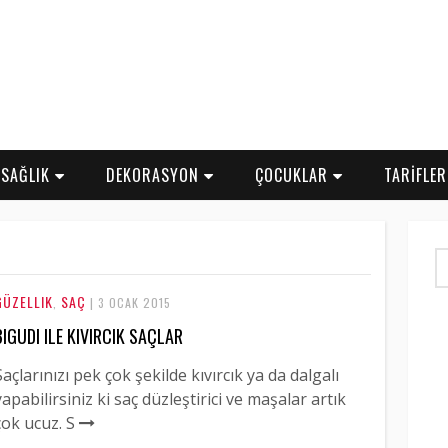
SAĞLIK
DEKORASYON
ÇOCUKLAR
TARİFLE
GÜZELLIK
SAÇ
,
| 3 OCAK 2015
BIGUDI ILE KIVIRCIK SAÇLAR
Saçlarınızı pek çok şekilde kıvırcık ya da dalgalı
yapabilirsiniz ki saç düzleştirici ve maşalar artık
çok ucuz. S