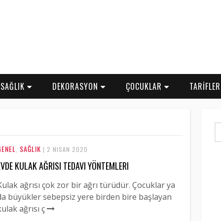
SAĞLIK
DEKORASYON
ÇOCUKLAR
TARİFLE
GENEL
SAĞLIK
,
| 2 NISAN 2020
EVDE KULAK AĞRISI TEDAVI YÖNTEMLERI
Kulak ağrısı çok zor bir ağrı türüdür. Çocuklar ya
da büyükler sebepsiz yere birden bire başlayan
kulak ağrısı ç