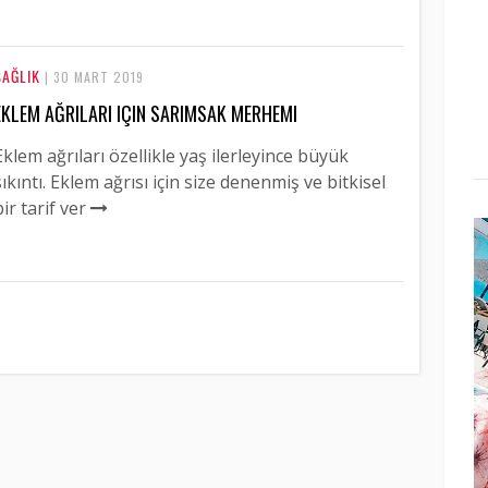
SAĞLIK
| 30 MART 2019
EKLEM AĞRILARI IÇIN SARIMSAK MERHEMI
Eklem ağrıları özellikle yaş ilerleyince büyük
sıkıntı. Eklem ağrısı için size denenmiş ve bitkisel
bir tarif ver