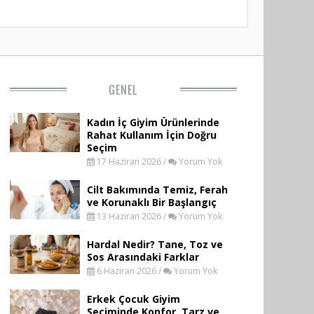
GENEL
Kadın İç Giyim Ürünlerinde
Rahat Kullanım İçin Doğru
Seçim
17 Haziran 2026 /
Yorum Yok
Cilt Bakımında Temiz, Ferah
ve Korunaklı Bir Başlangıç
13 Haziran 2026 /
Yorum Yok
Hardal Nedir? Tane, Toz ve
Sos Arasındaki Farklar
6 Haziran 2026 /
Yorum Yok
Erkek Çocuk Giyim
Seçiminde Konfor, Tarz ve