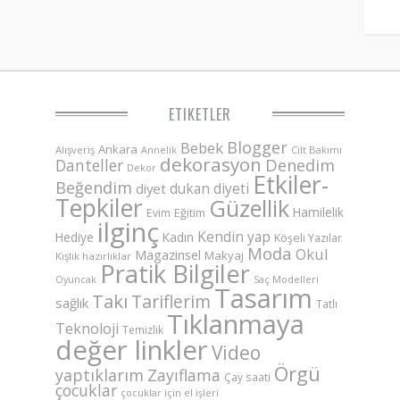
ETIKETLER
Blogger
Bebek
Ankara
Alışveriş
Annelik
Cilt Bakımı
dekorasyon
Danteller
Denedim
Dekor
Etkiler-
Beğendim
dukan diyeti
diyet
Tepkiler
Güzellik
Hamilelik
Eğitim
Evim
ilginç
Kendin yap
Hediye
Kadın
Köşeli Yazılar
Moda
Okul
Magazinsel
Makyaj
Kışlık hazırlıklar
Pratik Bilgiler
Saç Modelleri
Oyuncak
Tasarım
Takı
Tariflerim
sağlık
Tatlı
Tıklanmaya
Teknoloji
Temizlik
değer linkler
Video
Örgü
yaptıklarım
Zayıflama
Çay saati
çocuklar
çocuklar için el işleri