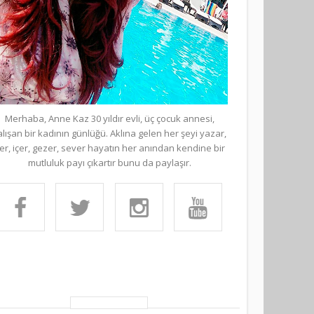
Merhaba, Anne Kaz 30 yıldır evli, üç çocuk annesi,
alışan bir kadının günlüğü. Aklına gelen her şeyi yazar,
er, içer, gezer, sever hayatın her anından kendine bir
mutluluk payı çıkartır bunu da paylaşır.