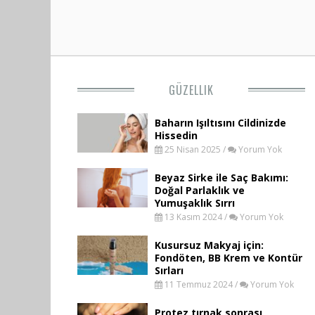
GÜZELLIK
Baharın Işıltısını Cildinizde
Hissedin
25 Nisan 2025 /
Yorum Yok
Beyaz Sirke ile Saç Bakımı:
Doğal Parlaklık ve
Yumuşaklık Sırrı
13 Kasım 2024 /
Yorum Yok
Kusursuz Makyaj için:
Fondöten, BB Krem ve Kontür
Sırları
11 Temmuz 2024 /
Yorum Yok
Protez tırnak sonrası