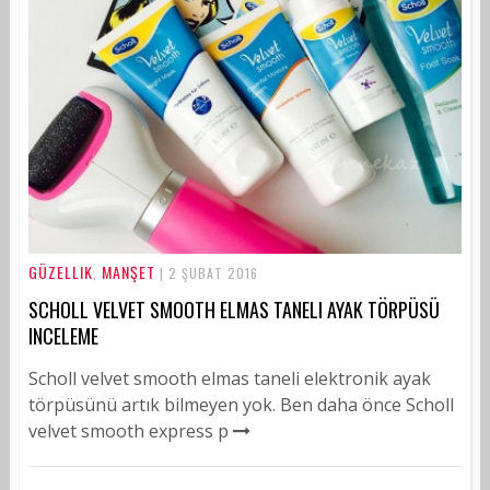
GÜZELLIK
MANŞET
,
| 2 ŞUBAT 2016
SCHOLL VELVET SMOOTH ELMAS TANELI AYAK TÖRPÜSÜ
INCELEME
Scholl velvet smooth elmas taneli elektronik ayak
törpüsünü artık bilmeyen yok. Ben daha önce Scholl
velvet smooth express p