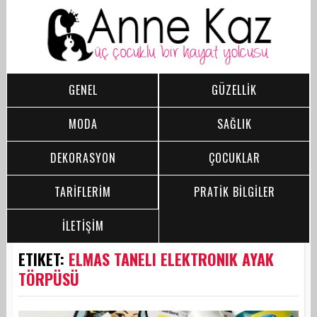
GENEL
GÜZELLİK
MODA
SAĞLIK
DEKORASYON
ÇOCUKLAR
TARİFLERİM
PRATİK BİLGİLER
İLETİŞİM
ETIKET:
ELMAS TANELI ELEKTRONIK AYAK
TÖRPÜSÜ