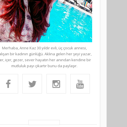
Merhaba, Anne Kaz 30 yıldır evli, üç çocuk annesi,
alışan bir kadının günlüğü. Aklına gelen her şeyi yazar,
er, içer, gezer, sever hayatın her anından kendine bir
mutluluk payı çıkartır bunu da paylaşır.