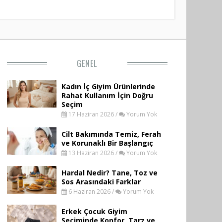
GENEL
Kadın İç Giyim Ürünlerinde
Rahat Kullanım İçin Doğru
Seçim
17 Haziran 2026 /
Yorum Yok
Cilt Bakımında Temiz, Ferah
ve Korunaklı Bir Başlangıç
13 Haziran 2026 /
Yorum Yok
Hardal Nedir? Tane, Toz ve
Sos Arasındaki Farklar
6 Haziran 2026 /
Yorum Yok
Erkek Çocuk Giyim
Seçiminde Konfor, Tarz ve