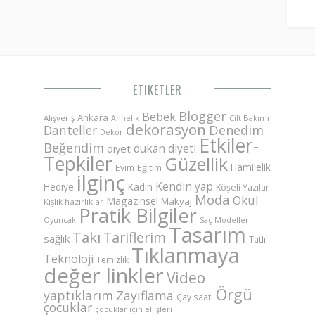
ETIKETLER
Blogger
Bebek
Ankara
Alışveriş
Annelik
Cilt Bakımı
dekorasyon
Danteller
Denedim
Dekor
Etkiler-
Beğendim
dukan diyeti
diyet
Tepkiler
Güzellik
Hamilelik
Eğitim
Evim
ilginç
Kendin yap
Hediye
Kadın
Köşeli Yazılar
Moda
Okul
Magazinsel
Makyaj
Kışlık hazırlıklar
Pratik Bilgiler
Saç Modelleri
Oyuncak
Tasarım
Takı
Tariflerim
sağlık
Tatlı
Tıklanmaya
Teknoloji
Temizlik
değer linkler
Video
Örgü
yaptıklarım
Zayıflama
Çay saati
çocuklar
çocuklar için el işleri