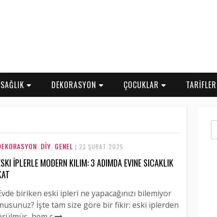
SAĞLIK
DEKORASYON
ÇOCUKLAR
TARİFLE
DEKORASYON
DİY
GENEL
,
,
| 23 ŞUBAT 2025
ESKI İPLERLE MODERN KILIM: 3 ADIMDA EVINE SICAKLIK
KAT
Evde biriken eski ipleri ne yapacağınızı bilemiyor
musunuz? İşte tam size göre bir fikir: eski iplerden
örülmüş, hem ç