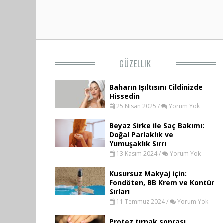
GÜZELLIK
Baharın Işıltısını Cildinizde
Hissedin
25 Nisan 2025 /
Yorum Yok
Beyaz Sirke ile Saç Bakımı:
Doğal Parlaklık ve
Yumuşaklık Sırrı
13 Kasım 2024 /
Yorum Yok
Kusursuz Makyaj için:
Fondöten, BB Krem ve Kontür
Sırları
11 Temmuz 2024 /
Yorum Yok
Protez tırnak sonrası