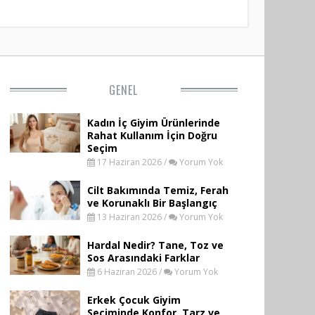
GENEL
Kadın İç Giyim Ürünlerinde
Rahat Kullanım İçin Doğru
Seçim
17 Haziran 2026 /
Yorum Yok
Cilt Bakımında Temiz, Ferah
ve Korunaklı Bir Başlangıç
13 Haziran 2026 /
Yorum Yok
Hardal Nedir? Tane, Toz ve
Sos Arasındaki Farklar
6 Haziran 2026 /
Yorum Yok
Erkek Çocuk Giyim
Seçiminde Konfor, Tarz ve