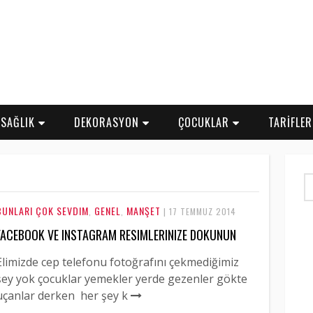
SAĞLIK
DEKORASYON
ÇOCUKLAR
TARİFLE
BUNLARI ÇOK SEVDIM
GENEL
MANŞET
,
,
| 17 TEMMUZ 2014
FACEBOOK VE INSTAGRAM RESIMLERINIZE DOKUNUN
Elimizde cep telefonu fotoğrafını çekmediğimiz
şey yok çocuklar yemekler yerde gezenler gökte
uçanlar derken her şey k