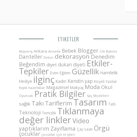
ETIKETLER
Blogger
Bebek
Ankara
Alışveriş
Annelik
Cilt Bakımı
dekorasyon
Danteller
Denedim
Dekor
Etkiler-
Beğendim
dukan diyeti
diyet
Tepkiler
Güzellik
Hamilelik
Eğitim
Evim
ilginç
Kendin yap
Hediye
Kadın
Köşeli Yazılar
Moda
Okul
Magazinsel
Makyaj
Kışlık hazırlıklar
Pratik Bilgiler
Saç Modelleri
Oyuncak
Tasarım
Takı
Tariflerim
sağlık
Tatlı
Tıklanmaya
Teknoloji
Temizlik
değer linkler
Video
Örgü
yaptıklarım
Zayıflama
Çay saati
çocuklar
çocuklar için el işleri