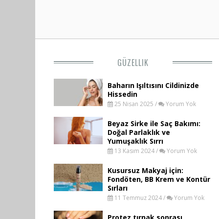
GÜZELLIK
Baharın Işıltısını Cildinizde
Hissedin
25 Nisan 2025 /
Yorum Yok
Beyaz Sirke ile Saç Bakımı:
Doğal Parlaklık ve
Yumuşaklık Sırrı
13 Kasım 2024 /
Yorum Yok
Kusursuz Makyaj için:
Fondöten, BB Krem ve Kontür
Sırları
11 Temmuz 2024 /
Yorum Yok
Protez tırnak sonrası