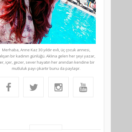
Merhaba, Anne Kaz 30 yıldır evli, üç çocuk annesi,
alışan bir kadının günlüğü. Aklına gelen her şeyi yazar,
er, içer, gezer, sever hayatın her anından kendine bir
mutluluk payı çıkartır bunu da paylaşır.