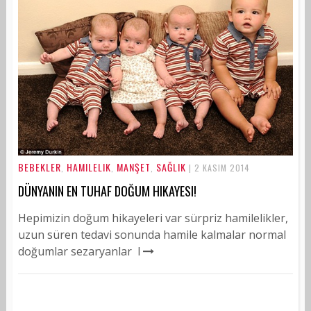
BEBEKLER
HAMILELIK
MANŞET
SAĞLIK
,
,
,
| 2 KASIM 2014
DÜNYANIN EN TUHAF DOĞUM HIKAYESI!
Hepimizin doğum hikayeleri var sürpriz hamilelikler,
uzun süren tedavi sonunda hamile kalmalar normal
doğumlar sezaryanlar l