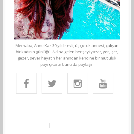
Merhaba, Anne Kaz 30 yıldır evli, üç çocuk annesi, çalışan
bir kadının günlüğü. Aklına gelen her şeyi yazar, yer, içer,
gezer, sever hayatın her anından kendine bir mutluluk
payı çıkartır bunu da paylaşır.