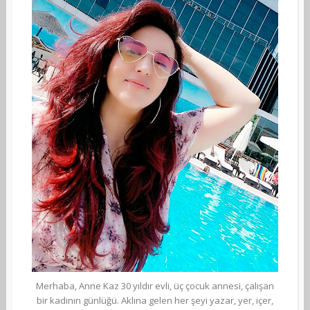
Merhaba, Anne Kaz 30 yıldır evli, üç çocuk annesi, çalışan
bir kadının günlüğü. Aklına gelen her şeyi yazar, yer, içer,