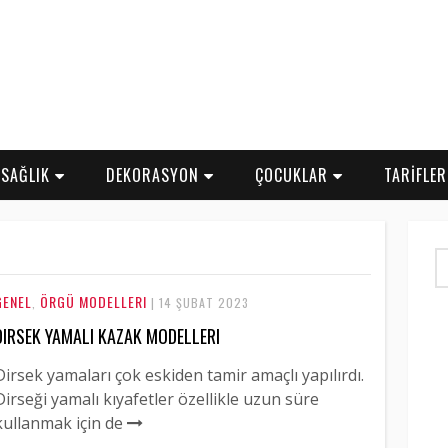
SAĞLIK
DEKORASYON
ÇOCUKLAR
TARİFLE
GENEL
ÖRGÜ MODELLERI
,
| 14 ŞUBAT 2023
DIRSEK YAMALI KAZAK MODELLERI
Dirsek yamaları çok eskiden tamir amaçlı yapılırdı.
Dirseği yamalı kıyafetler özellikle uzun süre
kullanmak için de