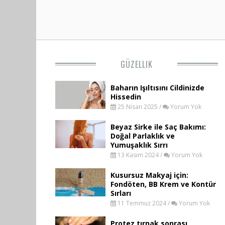
GÜZELLIK
Baharın Işıltısını Cildinizde
Hissedin
25 Nisan 2025 /
Yorum Yok
Beyaz Sirke ile Saç Bakımı:
Doğal Parlaklık ve
Yumuşaklık Sırrı
13 Kasım 2024 /
Yorum Yok
Kusursuz Makyaj için:
Fondöten, BB Krem ve Kontür
Sırları
11 Temmuz 2024 /
Yorum Yok
Protez tırnak sonrası