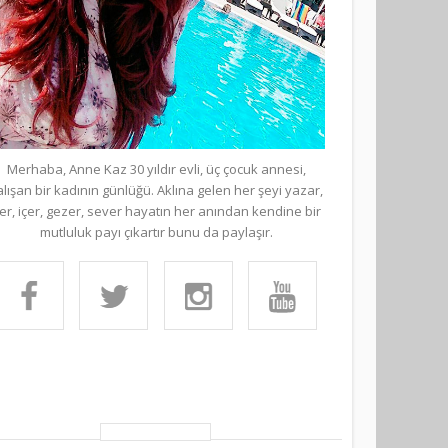
Merhaba, Anne Kaz 30 yıldır evli, üç çocuk annesi,
alışan bir kadının günlüğü. Aklına gelen her şeyi yazar,
er, içer, gezer, sever hayatın her anından kendine bir
mutluluk payı çıkartır bunu da paylaşır.