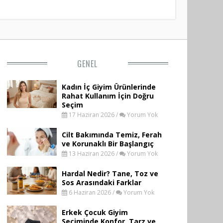
GENEL
Kadın İç Giyim Ürünlerinde
Rahat Kullanım İçin Doğru
Seçim
17 Haziran 2026 /
Yorum Yok
Cilt Bakımında Temiz, Ferah
ve Korunaklı Bir Başlangıç
13 Haziran 2026 /
Yorum Yok
Hardal Nedir? Tane, Toz ve
Sos Arasındaki Farklar
6 Haziran 2026 /
Yorum Yok
Erkek Çocuk Giyim
Seçiminde Konfor, Tarz ve