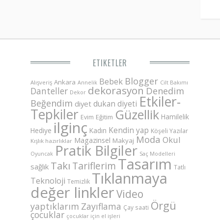
ETIKETLER
Blogger
Bebek
Ankara
Alışveriş
Annelik
Cilt Bakımı
dekorasyon
Danteller
Denedim
Dekor
Etkiler-
Beğendim
dukan diyeti
diyet
Tepkiler
Güzellik
Hamilelik
Eğitim
Evim
ilginç
Kendin yap
Hediye
Kadın
Köşeli Yazılar
Moda
Okul
Magazinsel
Makyaj
Kışlık hazırlıklar
Pratik Bilgiler
Saç Modelleri
Oyuncak
Tasarım
Takı
Tariflerim
sağlık
Tatlı
Tıklanmaya
Teknoloji
Temizlik
değer linkler
Video
Örgü
yaptıklarım
Zayıflama
Çay saati
çocuklar
çocuklar için el işleri