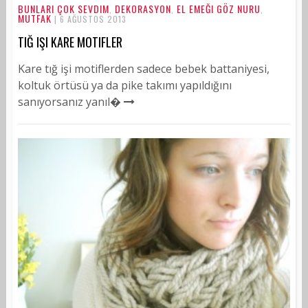
BUNLARI ÇOK SEVDIM
DEKORASYON
EL EMEĞI GÖZ NURU
,
,
,
MUTFAK
| 6 AĞUSTOS 2013
TIĞ IŞI KARE MOTIFLER
Kare tığ işi motiflerden sadece bebek battaniyesi,
koltuk örtüsü ya da pike takımı yapıldığını
sanıyorsanız yanıl�