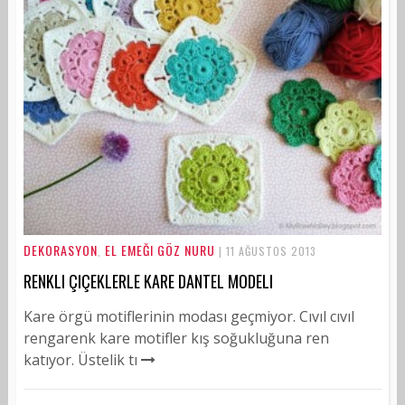
DEKORASYON
EL EMEĞI GÖZ NURU
,
| 11 AĞUSTOS 2013
RENKLI ÇIÇEKLERLE KARE DANTEL MODELI
Kare örgü motiflerinin modası geçmiyor. Cıvıl cıvıl
rengarenk kare motifler kış soğukluğuna ren
katıyor. Üstelik tı