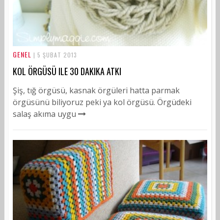
GENEL
| 5 ŞUBAT 2013
KOL ÖRGÜSÜ ILE 30 DAKIKA ATKI
Şiş, tığ örgüsü, kasnak örgüleri hatta parmak
örgüsünü biliyoruz peki ya kol örgüsü. Örgüdeki
salaş akıma uygu