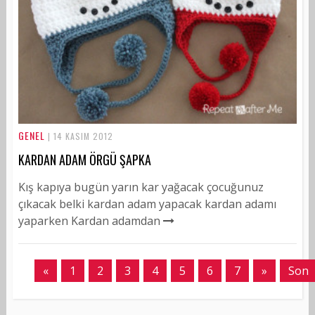
GENEL
| 14 KASIM 2012
KARDAN ADAM ÖRGÜ ŞAPKA
Kış kapıya bugün yarın kar yağacak çocuğunuz
çıkacak belki kardan adam yapacak kardan adamı
yaparken Kardan adamdan
«
1
2
3
4
5
6
7
»
Son