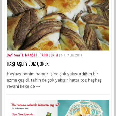
ÇAY SAATI
MANŞET
TARIFLERIM
,
,
| 5 ARALIK 2014
HAŞHAŞLI YILDIZ ÇÖREK
Haşhaş benim hamur işine çok yakıştırdığım bir
ezme çeşidi, tahin de çok yakışır hatta toz haşhaş
revani keke de