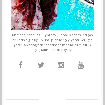
Merhaba, Anne Kaz 30 yıldır evli, üç çocuk annesi, çalışan
bir kadının günlüğü. Aklına gelen her şeyi yazar, yer, içer,
gezer, sever hayatın her anından kendine bir mutluluk
payı çıkartır bunu da paylaşır.