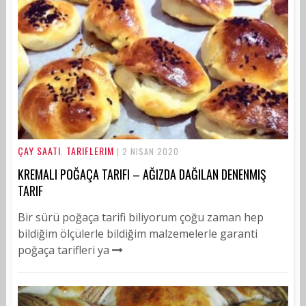
ÇAY SAATI
TARIFLERIM
,
| 2 NISAN 2020
KREMALI POĞAÇA TARIFI – AĞIZDA DAĞILAN DENENMIŞ
TARIF
Bir sürü poğaça tarifi biliyorum çoğu zaman hep
bildiğim ölçülerle bildiğim malzemelerle garanti
poğaça tarifleri ya