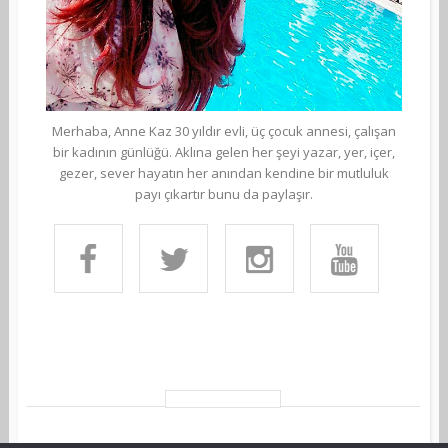
Merhaba, Anne Kaz 30 yıldır evli, üç çocuk annesi, çalışan
bir kadının günlüğü. Aklına gelen her şeyi yazar, yer, içer,
gezer, sever hayatın her anından kendine bir mutluluk
payı çıkartır bunu da paylaşır.