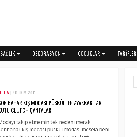
SAĞLIK
DEKORASYON
ÇOCUKLAR
TARİFLE
MODA
| 30 EKIM 2011
SON BAHAR KIŞ MODASI PÜSKÜLLER AYAKKABILAR
KUTU CLUTCH ÇANTALAR
Modayı takip etmemin tek nedeni merak
sonbahar kış modası püskül modası mesela beni
benden alır severim püskülleri ama h