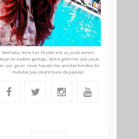
Merhaba, Anne Kaz 30 yıldır evli, üç çocuk annesi,
alışan bir kadının günlüğü. Aklına gelen her şeyi yazar,
er, içer, gezer, sever hayatın her anından kendine bir
mutluluk payı çıkartır bunu da paylaşır.