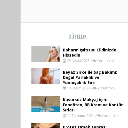
GÜZELLIK
Baharın Işıltısını Cildinizde
Hissedin
25 Nisan 2025 /
Yorum Yok
Beyaz Sirke ile Saç Bakımı:
Doğal Parlaklık ve
Yumuşaklık Sırrı
13 Kasım 2024 /
Yorum Yok
Kusursuz Makyaj için:
Fondöten, BB Krem ve Kontür
Sırları
11 Temmuz 2024 /
Yorum Yok
Protez tırnak sonrası