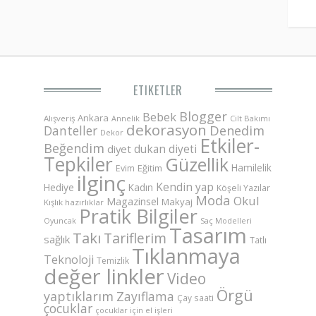
ETIKETLER
Blogger
Bebek
Ankara
Alışveriş
Annelik
Cilt Bakımı
dekorasyon
Danteller
Denedim
Dekor
Etkiler-
Beğendim
dukan diyeti
diyet
Tepkiler
Güzellik
Hamilelik
Eğitim
Evim
ilginç
Kendin yap
Hediye
Kadın
Köşeli Yazılar
Moda
Okul
Magazinsel
Makyaj
Kışlık hazırlıklar
Pratik Bilgiler
Saç Modelleri
Oyuncak
Tasarım
Takı
Tariflerim
sağlık
Tatlı
Tıklanmaya
Teknoloji
Temizlik
değer linkler
Video
Örgü
yaptıklarım
Zayıflama
Çay saati
çocuklar
çocuklar için el işleri