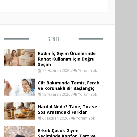
GENEL
Kadın İç Giyim Ürünlerinde
Rahat Kullanım İçin Doğru
Seçim
17 Haziran 2026 /
Yorum Yok
Cilt Bakımında Temiz, Ferah
ve Korunaklı Bir Başlangıç
13 Haziran 2026 /
Yorum Yok
Hardal Nedir? Tane, Toz ve
Sos Arasındaki Farklar
6 Haziran 2026 /
Yorum Yok
Erkek Çocuk Giyim
Seçiminde Konfor, Tarz ve