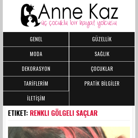
GENEL
GÜZELLİK
MODA
SAĞLIK
DEKORASYON
ÇOCUKLAR
TARİFLERİM
PRATİK BİLGİLER
İLETİŞİM
ETIKET:
RENKLI GÖLGELI SAÇLAR