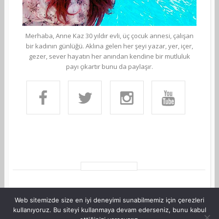
Merhaba, Anne Kaz 30 yıldır evli, üç çocuk annesi, çalışan
bir kadının günlüğü. Aklına gelen her şeyi yazar, yer, içer,
gezer, sever hayatın her anından kendine bir mutluluk
payı çıkartır bunu da paylaşır.
Web sitemizde size en iyi deneyimi sunabilmemiz için çerezleri
kullanıyoruz. Bu siteyi kullanmaya devam ederseniz, bunu kabul