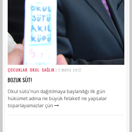
ÇOCUKLAR
OKUL
SAĞLIK
,
,
| 2 MAYIS 2012
BOZUK SÜT!
Okul sütü'nün dağıtılmaya başlandığı ilk gün
hükümet adına ne büyük felaket! ne yapsalar
toparlayamazlar çün