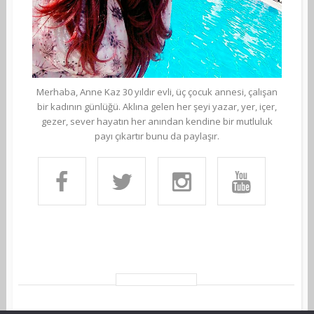
Merhaba, Anne Kaz 30 yıldır evli, üç çocuk annesi, çalışan
bir kadının günlüğü. Aklına gelen her şeyi yazar, yer, içer,
gezer, sever hayatın her anından kendine bir mutluluk
payı çıkartır bunu da paylaşır.