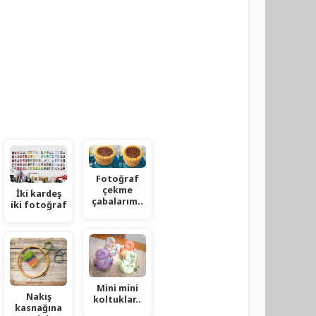
Fotoğraf
çekme
İki kardeş
çabalarım..
iki fotoğraf
Mini mini
Nakış
koltuklar..
kasnağına