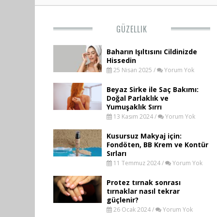
GÜZELLIK
Baharın Işıltısını Cildinizde
Hissedin
25 Nisan 2025 /
Yorum Yok
Beyaz Sirke ile Saç Bakımı:
Doğal Parlaklık ve
Yumuşaklık Sırrı
13 Kasım 2024 /
Yorum Yok
Kusursuz Makyaj için:
Fondöten, BB Krem ve Kontür
Sırları
11 Temmuz 2024 /
Yorum Yok
Protez tırnak sonrası
tırnaklar nasıl tekrar
güçlenir?
26 Ocak 2024 /
Yorum Yok