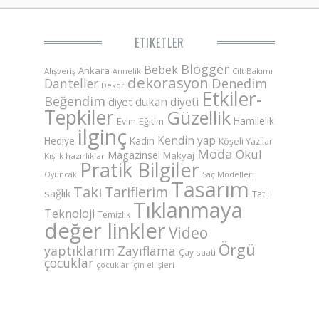
ETIKETLER
Blogger
Bebek
Ankara
Alışveriş
Annelik
Cilt Bakımı
dekorasyon
Danteller
Denedim
Dekor
Etkiler-
Beğendim
dukan diyeti
diyet
Tepkiler
Güzellik
Hamilelik
Eğitim
Evim
ilginç
Kendin yap
Hediye
Kadın
Köşeli Yazılar
Moda
Okul
Magazinsel
Makyaj
Kışlık hazırlıklar
Pratik Bilgiler
Saç Modelleri
Oyuncak
Tasarım
Takı
Tariflerim
sağlık
Tatlı
Tıklanmaya
Teknoloji
Temizlik
değer linkler
Video
Örgü
yaptıklarım
Zayıflama
Çay saati
çocuklar
çocuklar için el işleri