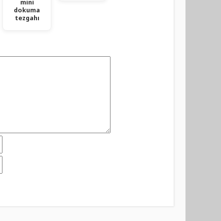
mini
dokuma
tezgahı