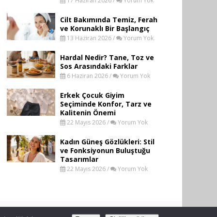
17 Haziran 2026 /
Yorum Yok
Cilt Bakımında Temiz, Ferah
ve Korunaklı Bir Başlangıç
13 Haziran 2026 /
Yorum Yok
Hardal Nedir? Tane, Toz ve
Sos Arasındaki Farklar
6 Haziran 2026 /
Yorum Yok
Erkek Çocuk Giyim
Seçiminde Konfor, Tarz ve
Kalitenin Önemi
22 Mayıs 2026 /
Yorum Yok
Kadın Güneş Gözlükleri: Stil
ve Fonksiyonun Buluştuğu
Tasarımlar
22 Mayıs 2026 /
Yorum Yok