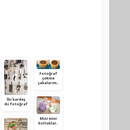
Fotoğraf
çekme
çabalarım..
İki kardeş
iki fotoğraf
Mini mini
koltuklar..