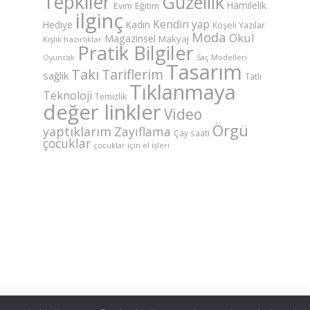
Tepkiler
Güzellik
Hamilelik
Eğitim
Evim
ilginç
Kendin yap
Hediye
Kadın
Köşeli Yazılar
Moda
Okul
Magazinsel
Makyaj
Kışlık hazırlıklar
Pratik Bilgiler
Saç Modelleri
Oyuncak
Tasarım
Takı
Tariflerim
sağlık
Tatlı
Tıklanmaya
Teknoloji
Temizlik
değer linkler
Video
Örgü
yaptıklarım
Zayıflama
Çay saati
çocuklar
çocuklar için el işleri
©Copyright AnneKaz.com 2007. Her hakkı saklıdır.