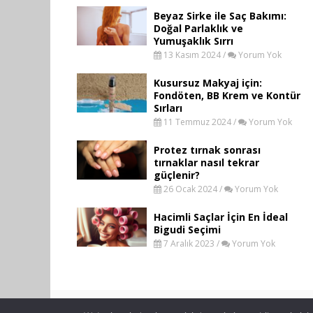
Beyaz Sirke ile Saç Bakımı:
Doğal Parlaklık ve
Yumuşaklık Sırrı
13 Kasım 2024 /
Yorum Yok
Kusursuz Makyaj için:
Fondöten, BB Krem ve Kontür
Sırları
11 Temmuz 2024 /
Yorum Yok
Protez tırnak sonrası
tırnaklar nasıl tekrar
güçlenir?
26 Ocak 2024 /
Yorum Yok
Hacimli Saçlar İçin En İdeal
Bigudi Seçimi
7 Aralık 2023 /
Yorum Yok