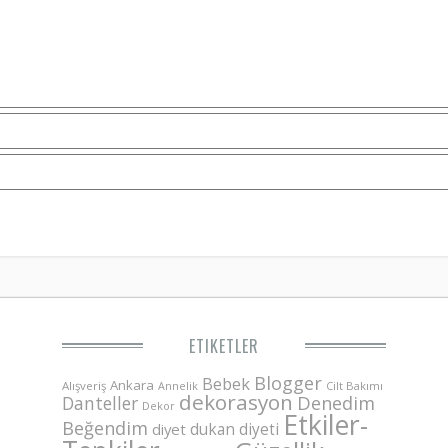
ETIKETLER
Blogger
Bebek
Ankara
Alışveriş
Annelik
Cilt Bakımı
dekorasyon
Danteller
Denedim
Dekor
Etkiler-
Beğendim
dukan diyeti
diyet