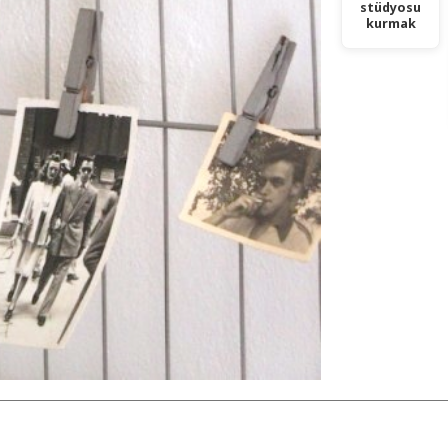
stüdyosu
kurmak