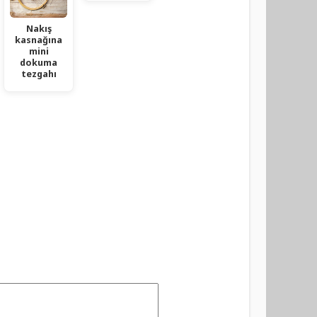
Nakış
kasnağına
mini
dokuma
tezgahı