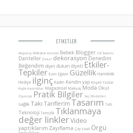
ETIKETLER
Blogger
Bebek
Ankara
Alışveriş
Annelik
Cilt Bakımı
dekorasyon
Danteller
Denedim
Dekor
Etkiler-
Beğendim
dukan diyeti
diyet
Tepkiler
Güzellik
Hamilelik
Eğitim
Evim
ilginç
Kendin yap
Hediye
Kadın
Köşeli Yazılar
Moda
Okul
Magazinsel
Makyaj
Kışlık hazırlıklar
Pratik Bilgiler
Saç Modelleri
Oyuncak
Tasarım
Takı
Tariflerim
sağlık
Tatlı
Tıklanmaya
Teknoloji
Temizlik
değer linkler
Video
Örgü
yaptıklarım
Zayıflama
Çay saati
çocuklar