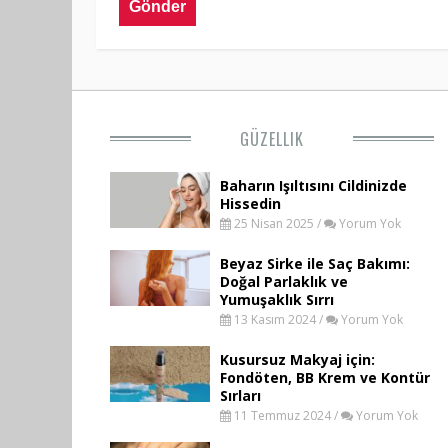
GÜZELLIK
Baharın Işıltısını Cildinizde
Hissedin
25 Nisan 2025 /
Yorum Yok
Beyaz Sirke ile Saç Bakımı:
Doğal Parlaklık ve
Yumuşaklık Sırrı
13 Kasım 2024 /
Yorum Yok
Kusursuz Makyaj için:
Fondöten, BB Krem ve Kontür
Sırları
11 Temmuz 2024 /
Yorum Yok