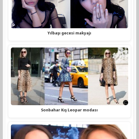
Yılbaşı gecesi makyajı
Sonbahar Kış Leopar modası