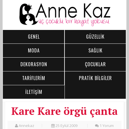
GENEL
GÜZELLİK
MODA
SAĞLIK
DEKORASYON
ÇOCUKLAR
TARİFLERİM
PRATİK BİLGİLER
İLETİŞİM
Kare Kare örgü çanta
Annekaz
25 Eylül 2009
1 Yorum