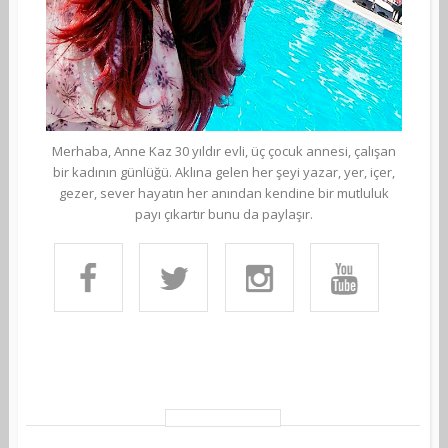
Merhaba, Anne Kaz 30 yıldır evli, üç çocuk annesi, çalışan
bir kadının günlüğü. Aklına gelen her şeyi yazar, yer, içer,
gezer, sever hayatın her anından kendine bir mutluluk
payı çıkartır bunu da paylaşır.