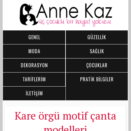
GENEL
GÜZELLİK
MODA
SAĞLIK
DEKORASYON
ÇOCUKLAR
TARİFLERİM
PRATİK BİLGİLER
İLETİŞİM
Kare örgü motif çanta
modelleri