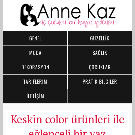
GENEL
GÜZELLİK
MODA
SAĞLIK
DEKORASYON
ÇOCUKLAR
TARİFLERİM
PRATİK BİLGİLER
İLETİŞİM
Keskin color ürünleri ile
eğlenceli bir yaz