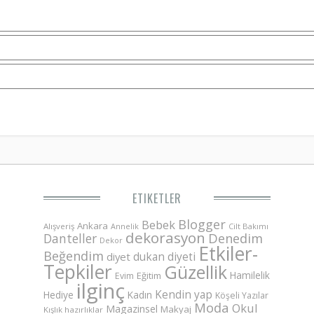
ETIKETLER
Blogger
Bebek
Ankara
Alışveriş
Annelik
Cilt Bakımı
dekorasyon
Danteller
Denedim
Dekor
Etkiler-
Beğendim
dukan diyeti
diyet
Tepkiler
Güzellik
Hamilelik
Eğitim
Evim
ilginç
Kendin yap
Hediye
Kadın
Köşeli Yazılar
Moda
Okul
Magazinsel
Makyaj
Kışlık hazırlıklar