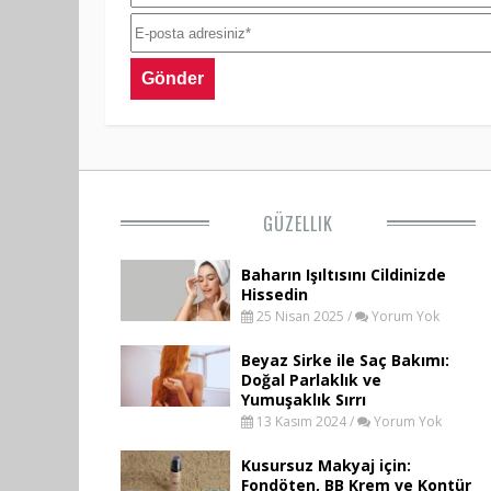
GÜZELLIK
Baharın Işıltısını Cildinizde
Hissedin
25 Nisan 2025 /
Yorum Yok
Beyaz Sirke ile Saç Bakımı:
Doğal Parlaklık ve
Yumuşaklık Sırrı
13 Kasım 2024 /
Yorum Yok
Kusursuz Makyaj için:
Fondöten, BB Krem ve Kontür