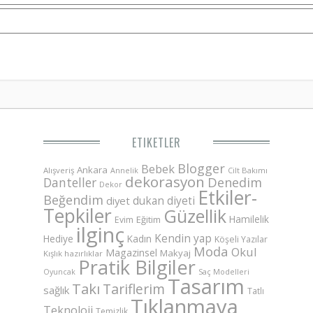
ETIKETLER
Blogger
Bebek
Ankara
Alışveriş
Annelik
Cilt Bakımı
dekorasyon
Danteller
Denedim
Dekor
Etkiler-
Beğendim
dukan diyeti
diyet
Tepkiler
Güzellik
Hamilelik
Eğitim
Evim
ilginç
Kendin yap
Hediye
Kadın
Köşeli Yazılar
Moda
Okul
Magazinsel
Makyaj
Kışlık hazırlıklar
Pratik Bilgiler
Saç Modelleri
Oyuncak
Tasarım
Takı
Tariflerim
sağlık
Tatlı
Tıklanmaya
Teknoloji
Temizlik