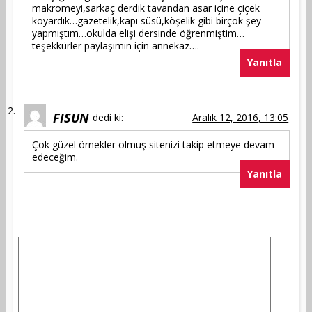
makromeyi,sarkaç derdik tavandan asar içine çiçek
koyardık…gazetelik,kapı süsü,köşelik gibi birçok şey
yapmıştım…okulda elişi dersinde öğrenmiştim…
teşekkürler paylaşımın için annekaz….
Yanıtla
FISUN
dedi ki:
Aralık 12, 2016, 13:05
Çok güzel örnekler olmuş sitenizi takip etmeye devam
edeceğim.
Yanıtla