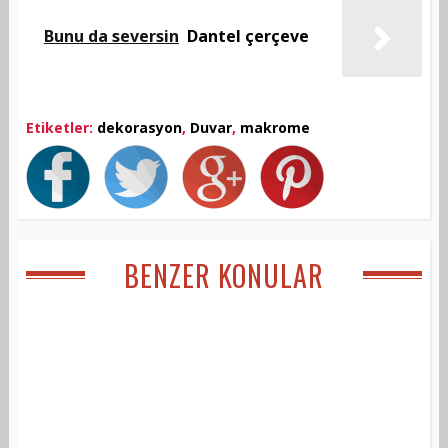
Bunu da seversin
Dantel çerçeve
Etiketler:
dekorasyon
,
Duvar
,
makrome
BENZER KONULAR