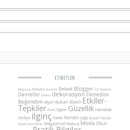
ETIKETLER
Blogger
Bebek
Ankara
Alışveriş
Annelik
Cilt Bakımı
dekorasyon
Danteller
Denedim
Dekor
Etkiler-
Beğendim
dukan diyeti
diyet
Tepkiler
Güzellik
Hamilelik
Eğitim
Evim
ilginç
Kendin yap
Hediye
Kadın
Köşeli Yazılar
Moda
Okul
Magazinsel
Makyaj
Kışlık hazırlıklar
Pratik Bilgiler