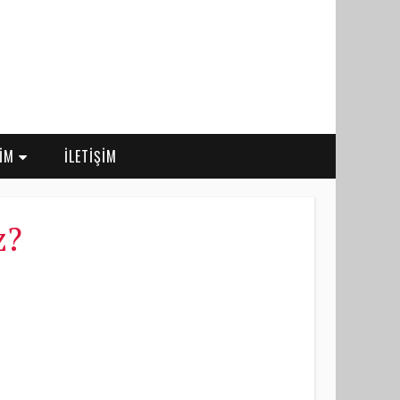
RİM
İLETİŞİM
z?