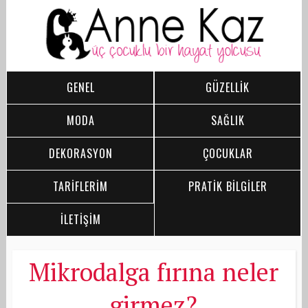
GENEL
GÜZELLİK
MODA
SAĞLIK
DEKORASYON
ÇOCUKLAR
TARİFLERİM
PRATİK BİLGİLER
İLETİŞİM
Mikrodalga fırına neler
girmez?