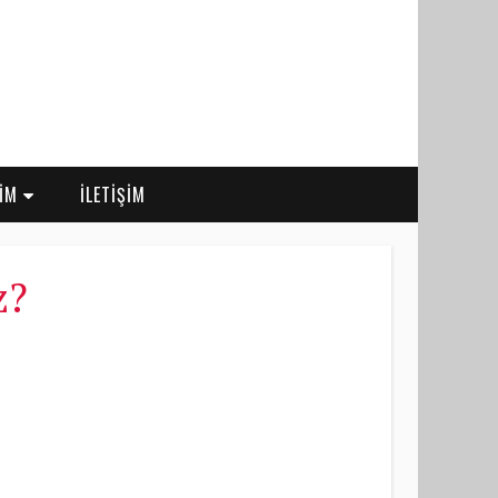
RİM
İLETİŞİM
z?