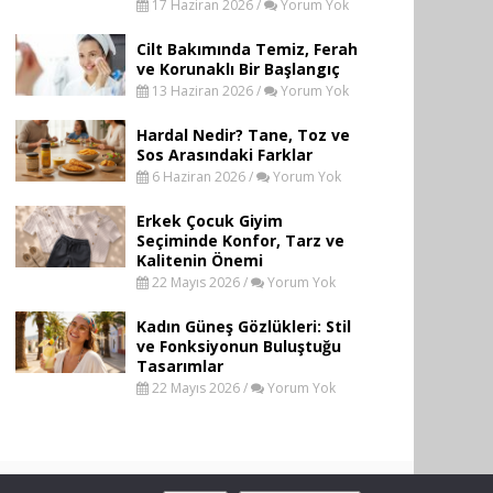
17 Haziran 2026 /
Yorum Yok
Cilt Bakımında Temiz, Ferah
ve Korunaklı Bir Başlangıç
13 Haziran 2026 /
Yorum Yok
Hardal Nedir? Tane, Toz ve
Sos Arasındaki Farklar
6 Haziran 2026 /
Yorum Yok
Erkek Çocuk Giyim
Seçiminde Konfor, Tarz ve
Kalitenin Önemi
22 Mayıs 2026 /
Yorum Yok
Kadın Güneş Gözlükleri: Stil
ve Fonksiyonun Buluştuğu
Tasarımlar
22 Mayıs 2026 /
Yorum Yok