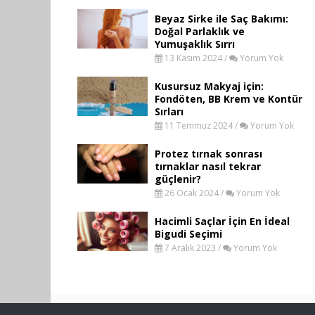
Beyaz Sirke ile Saç Bakımı:
Doğal Parlaklık ve
Yumuşaklık Sırrı
13 Kasım 2024 /
Yorum Yok
Kusursuz Makyaj için:
Fondöten, BB Krem ve Kontür
Sırları
11 Temmuz 2024 /
Yorum Yok
Protez tırnak sonrası
tırnaklar nasıl tekrar
güçlenir?
26 Ocak 2024 /
Yorum Yok
Hacimli Saçlar İçin En İdeal
Bigudi Seçimi
7 Aralık 2023 /
Yorum Yok