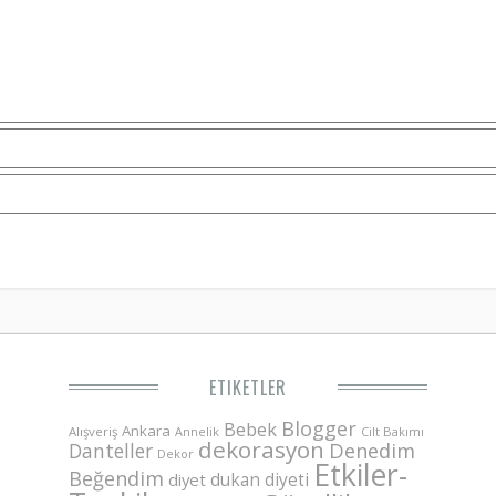
ETIKETLER
Blogger
Bebek
Ankara
Alışveriş
Annelik
Cilt Bakımı
dekorasyon
Danteller
Denedim
Dekor
Etkiler-
Beğendim
dukan diyeti
diyet