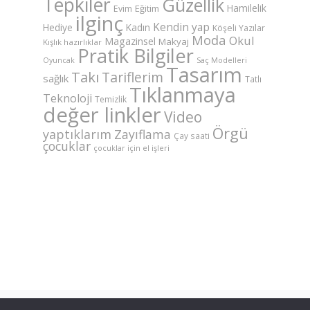
Tepkiler
Güzellik
Hamilelik
Eğitim
Evim
ilginç
Kendin yap
Hediye
Kadın
Köşeli Yazılar
Moda
Okul
Magazinsel
Makyaj
Kışlık hazırlıklar
Pratik Bilgiler
Saç Modelleri
Oyuncak
Tasarım
Takı
Tariflerim
sağlık
Tatlı
Tıklanmaya
Teknoloji
Temizlik
değer linkler
Video
Örgü
yaptıklarım
Zayıflama
Çay saati
çocuklar
çocuklar için el işleri
©Copyright AnneKaz.com 2007. Her hakkı saklıdır.