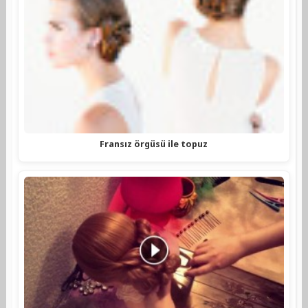
Fransız örgüsü ile topuz