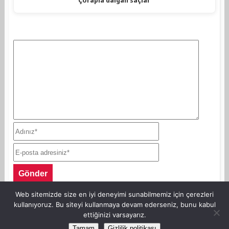
Çorapla dalgalı saçlar
Web sitemizde size en iyi deneyimi sunabilmemiz için çerezleri
kullanıyoruz. Bu siteyi kullanmaya devam ederseniz, bunu kabul
ettiğinizi varsayarız.
©Copyright AnneKaz.com 2007. Her hakkı saklıdır.
Tamam
Gizlilik politikası