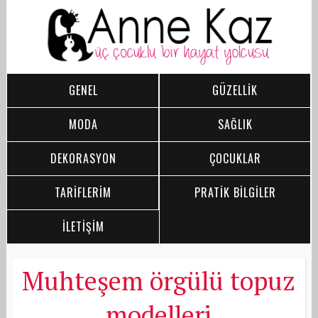
GENEL
GÜZELLİK
MODA
SAĞLIK
DEKORASYON
ÇOCUKLAR
TARİFLERİM
PRATİK BİLGİLER
İLETİŞİM
Muhteşem örgülü topuz
modelleri