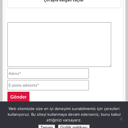
Çorapla dalgalı saçlar
Web sitemizde size en iyi deneyimi sunabilmemiz için çerezleri
kullanıyoruz. Bu siteyi kullanmaya devam ederseniz, bunu kabul
ettiğinizi varsayarız.
©Copyright AnneKaz.com 2007. Her hakkı saklıdır.
Tamam
Gizlilik politikası