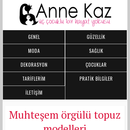
GENEL
GÜZELLİK
MODA
SAĞLIK
DEKORASYON
ÇOCUKLAR
TARİFLERİM
PRATİK BİLGİLER
İLETİŞİM
Muhteşem örgülü topuz
modelleri