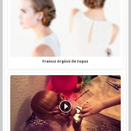
Fransız örgüsü ile topuz