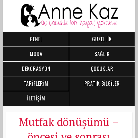
GENEL
GÜZELLİK
MODA
SAĞLIK
DEKORASYON
ÇOCUKLAR
TARİFLERİM
PRATİK BİLGİLER
İLETİŞİM
Mutfak dönüşümü –
öncesi ve sonrası