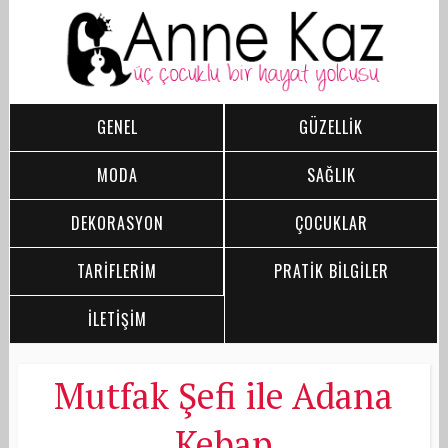
GENEL
GÜZELLİK
MODA
SAĞLIK
DEKORASYON
ÇOCUKLAR
TARİFLERİM
PRATİK BİLGİLER
İLETİŞİM
Mutfak Şefi ile Adana
Kebap